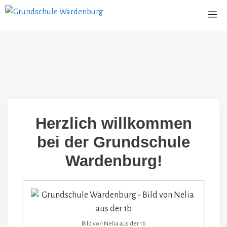
Zum
Me
Inhalt
springen
Herzlich willkommen
bei der Grundschule
Wardenburg!
Bild von Nelia aus der 1b